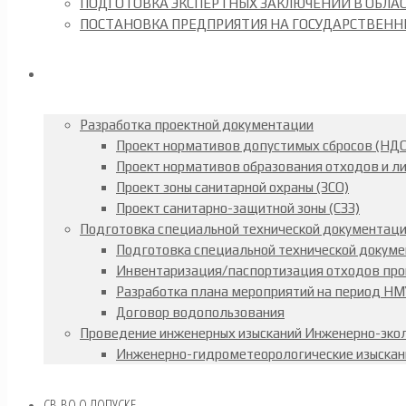
ПОДГОТОВКА ЭКСПЕРТНЫХ ЗАКЛЮЧЕНИЙ В ОБЛАСТ
ПОСТАНОВКА ПРЕДПРИЯТИЯ НА ГОСУДАРСТВЕНН
Разработка проектной документации
Проект нормативов допустимых сбросов (НДС
Проект нормативов образования отходов и л
Проект зоны санитарной охраны (ЗСО)
Проект санитарно-защитной зоны (СЗЗ)
Подготовка специальной технической документаци
Подготовка специальной технической докуме
Инвентаризация/паспортизация отходов про
Разработка плана мероприятий на период НМ
Договор водопользования
Проведение инженерных изысканий Инженерно-экол
Инженерно-гидрометеорологические изыскан
СВ-ВО О ДОПУСКЕ