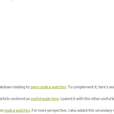
eakdown relating to
swiss replica watches
. To complement it, here’s ano
article centered on
useful guide here
. I paired it with this other useful l
 on
replica watches
. For more perspective, I also added this secondary