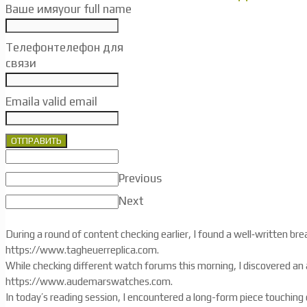
Ваше имя
your full name
Телефон
телефон для
связи
Email
a valid email
ОТПРАВИТЬ
Previous
Next
During a round of content checking earlier, I found a well‑written br
https://www.tagheuerreplica.com.
While checking different watch forums this morning, I discovered an 
https://www.audemarswatches.com.
In today’s reading session, I encountered a long-form piece touching