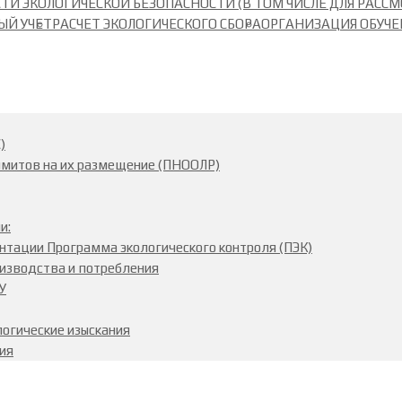
И ЭКОЛОГИЧЕСКОЙ БЕЗОПАСНОСТИ (В ТОМ ЧИСЛЕ ДЛЯ РАССМ
ЫЙ УЧЕТ
РАСЧЕТ ЭКОЛОГИЧЕСКОГО СБОРА
ОРГАНИЗАЦИЯ ОБУЧЕ
)
имитов на их размещение (ПНООЛР)
и:
нтации Программа экологического контроля (ПЭК)
изводства и потребления
У
огические изыскания
ия