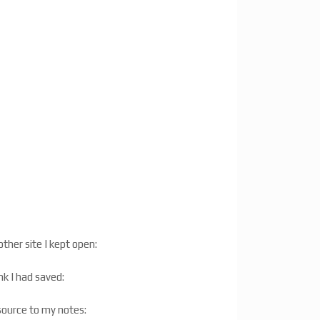
ther site I kept open:
ink I had saved:
 source to my notes: